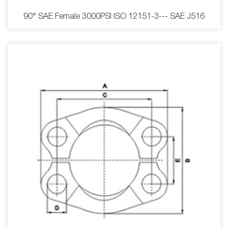
90° SAE Female 3000PSI ISO 12151-3--- SAE J516