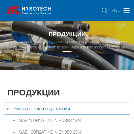
EN
ПРОДУКЦИИ
Hyrotech упорно борется за удовлетворение потребностей каждого клиента.
Добро пожаловать клиенты от во всем мире для того чтобы связаться мы.
ПРОДУКЦИИ
Рукав высокого давления
SAE 100R1AT / DIN EN853 1SN
SAE 100R2AT / DIN EN853 2SN