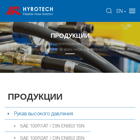
EN
ПРОДУКЦИИ
Hyrotech упорно борется за удовлетворение потребностей каждого клиента.
Добро пожаловать клиенты от во всем мире для того чтобы связаться мы.
ПРОДУКЦИИ
Рукав высокого давления
SAE 100R1AT / DIN EN853 1SN
SAE 100R2AT / DIN EN853 2SN