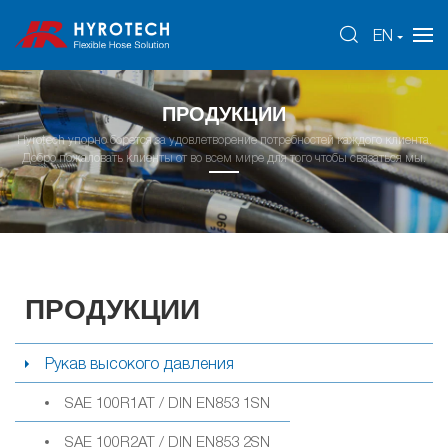
EN
ПРОДУКЦИИ
Hyrotech упорно борется за удовлетворение потребностей каждого клиента.
Добро пожаловать клиенты от во всем мире для того чтобы связаться мы.
ПРОДУКЦИИ
Рукав высокого давления
SAE 100R1AT / DIN EN853 1SN
SAE 100R2AT / DIN EN853 2SN